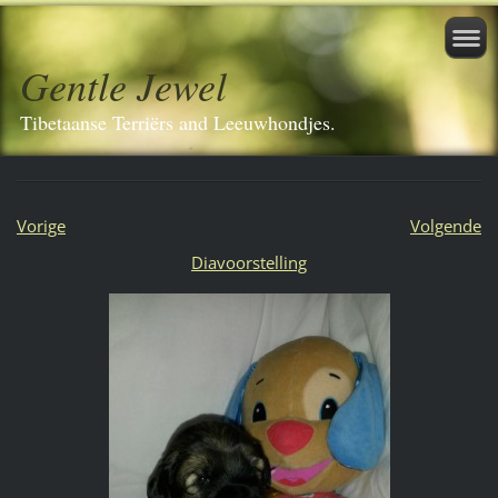
Gentle Jewel
Tibetaanse Terriërs and Leeuwhondjes.
Vorige
Volgende
Diavoorstelling