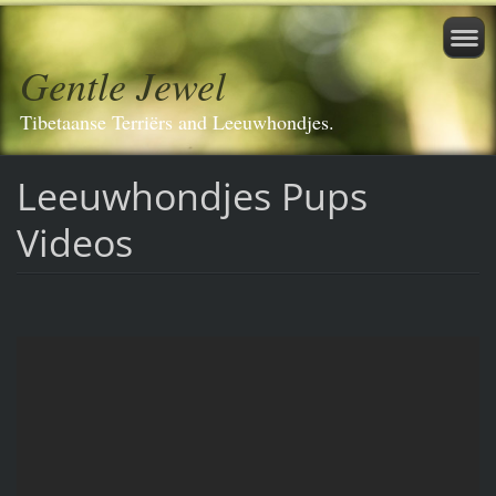
Gentle Jewel
Tibetaanse Terriërs and Leeuwhondjes.
Leeuwhondjes Pups
Videos