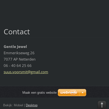
Contact
Gentle Jewel
Emmerikseweg 26
7077 AP Netterden
06 - 40 64 25 66
suus.voo
rsmit@gm
ail.com
Maak een gratis website
Bekijk:
Mobiel
|
Desktop