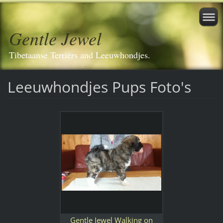
Gentle Jewel
Tibetaanse Terriërs and Leeuwhondjes.
Leeuwhondjes Pups Foto's
Gentle Jewel Walking on