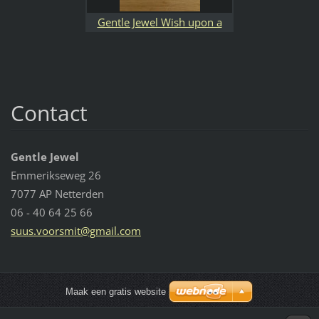
Gentle Jewel Wish upon a
Star
Contact
Gentle Jewel
Emmerikseweg 26
7077 AP Netterden
06 - 40 64 25 66
suus.voo
rsmit@gm
ail.com
Maak een gratis website