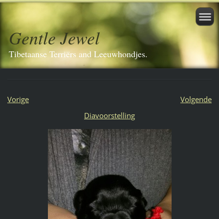
Gentle Jewel
Tibetaanse Terriërs and Leeuwhondjes.
Vorige
Volgende
Diavoorstelling