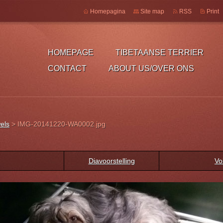
Homepagina
Site map
RSS
Print
HOMEPAGE
TIBETAANSE TERRIER
CONTACT
ABOUT US/OVER ONS
els
>
IMG-20141220-WA0002.jpg
Diavoorstelling
Vo