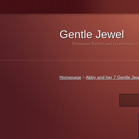
Gentle Jewel
Tibetaanse Terriërs and Leeuwhondjes.
Homepage
>
Abby and her 7 Gentle Jew