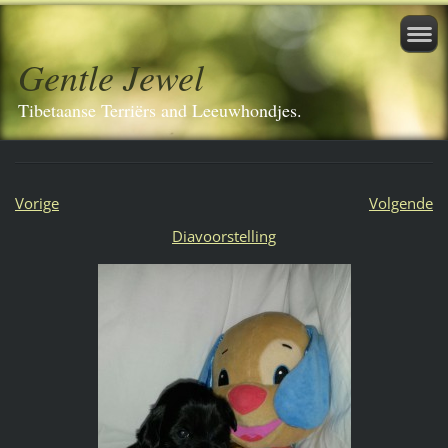
Gentle Jewel
Tibetaanse Terriërs and Leeuwhondjes.
Vorige
Volgende
Diavoorstelling