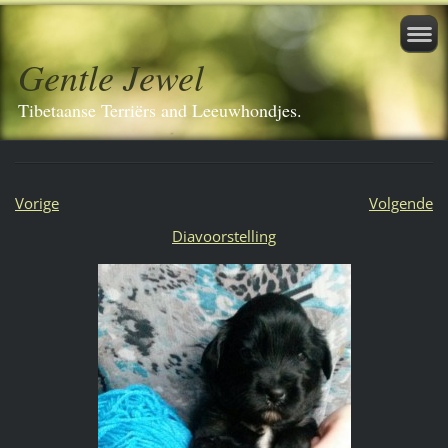
Gentle Jewel
Tibetaanse Terriërs and Leeuwhondjes.
Vorige
Volgende
Diavoorstelling