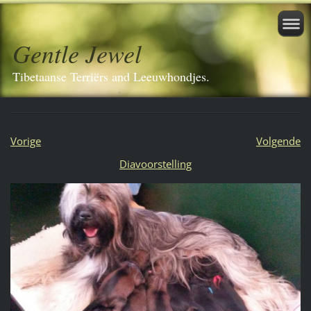
Gentle Jewel
Tibetaanse Terriërs and Leeuwhondjes.
Vorige
Volgende
Diavoorstelling