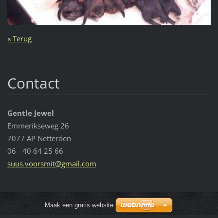
« Terug
Contact
Gentle Jewel
Emmerikseweg 26
7077 AP Netterden
06 - 40 64 25 66
suus.voo
rsmit@gm
ail.com
Maak een gratis website