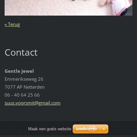
« Terug
Contact
Gentle Jewel
Emmerikseweg 26
7077 AP Netterden
06 - 40 64 25 66
suus.voo
rsmit@gm
ail.com
Maak een gratis website