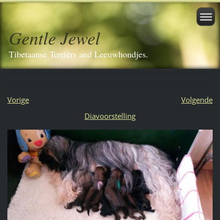
Gentle Jewel
Tibetaanse Terriërs and Leeuwhondjes.
Vorige
Volgende
Diavoorstelling