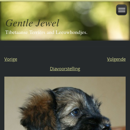
Gentle Jewel
Tibetaanse Terriërs and Leeuwhondjes.
Vorige
Volgende
Diavoorstelling