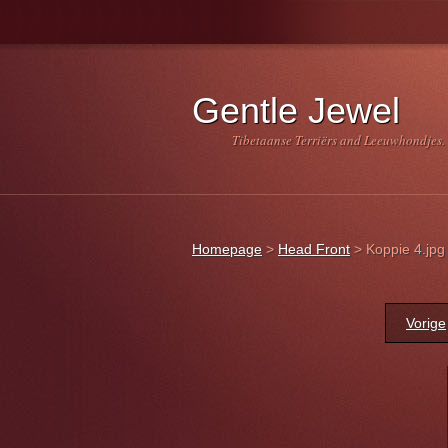
Gentle Jewel
Tibetaanse Terriërs and Leeuwhondjes.
Homepage
>
Head Front
>
Koppie 4.jpg
Vorige