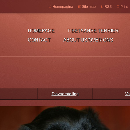
Homepagina
Site map
RSS
Print
HOMEPAGE
TIBETAANSE TERRIER
CONTACT
ABOUT US/OVER ONS
Diavoorstelling
Vo